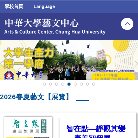
跳
學校首頁
Language
到
主
要
內
容
區
2026春夏藝文【展覽】
智在點—靜觀其變