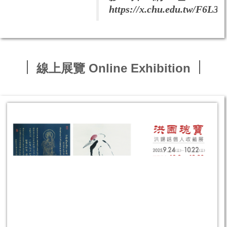
https://x.chu.edu.tw/F6L3
線上展覽 Online Exhibition