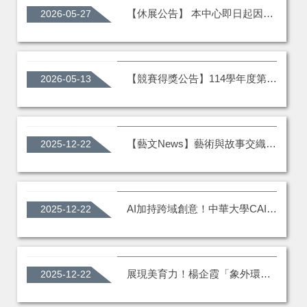
【休展公告】 本中心即日起因內部維護及常態展規劃中，暫停對外開放，重新開展日期將另行公告。 造成不便，敬請見諒，感謝您的理解與支持。
2026-05-27
【競賽得獎公告】114學年度第2學期 藝文創作競賽_解謎明信片設計【獲獎名單】
2026-05-13
【藝文News】藝術與故事交織 「行．情」俞曉佩收藏展 名家齊聚中華大學藝文中心【2025.12.09】
2025-12-22
AI加持跨域創意！中華大學CAI成果展AI跨界美學【2025.12.01】
2025-12-22
展現美育力！楊企霞「象外環中」藝術展登場中華大學【2025.10.31】
2025-12-22