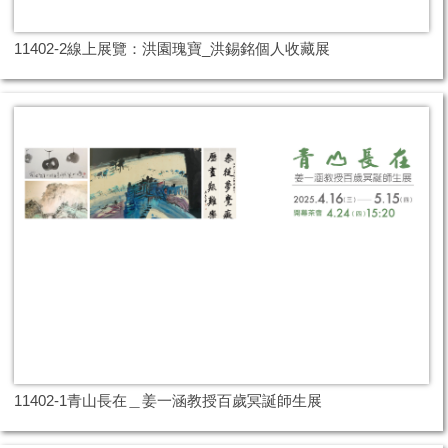
11402-2線上展覽：洪園瑰寶_洪錫銘個人收藏展
11402-1青山長在＿姜一涵教授百歲冥誕師生展