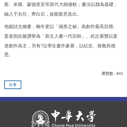
斯、米羅、
蒙德里安等當代大師接軌；書法以隸為基礎，
融入于右任、齊白石，故能新意迭出。
他能詩文繪畫，晚年更以「揭形之秘」為創作最高目標。
姜老因此被讚譽為「新文人畫一代宗師」。
此次展覽以姜
老創作為主，另有7位學生畫作參展，以紀念、致敬
與感
恩。
瀏覽數:
460
分享