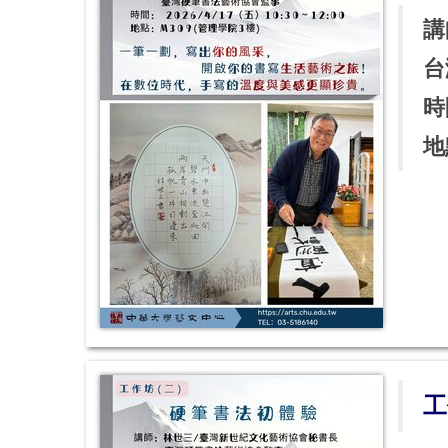
講
台
時
地
工