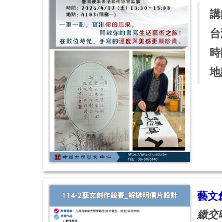
講
台
時
地
藝文
繳交