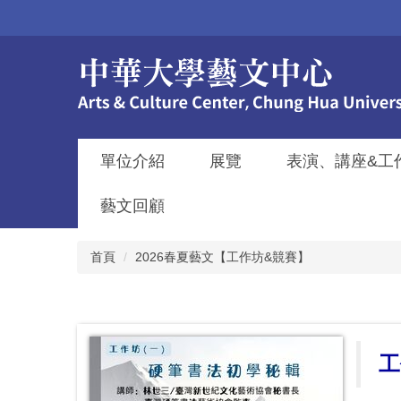
跳
到
主
要
內
容
區
單位介紹
展覽
表演、講座&工
藝文回顧
首頁
2026春夏藝文【工作坊&競賽】
工