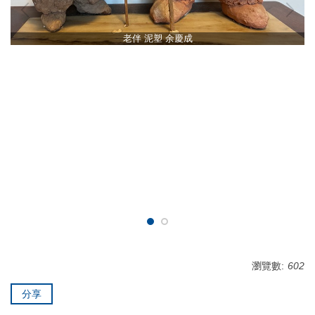
老伴 泥塑 余慶成
瀏覽數:
602
分享