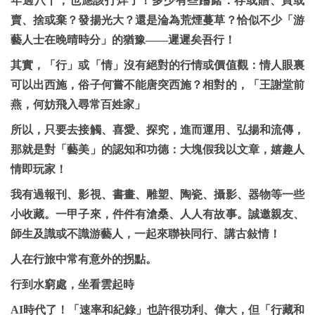
年過八十，也應該打烊了！多少有些躊躇：存或贈、買或
賣、捨或棄？發揚光大？還是淪為荒煙蔓草？恰似不少「游
藝人士在晚晴時分」的猶豫——遲遲矣吾行！
其實，「行」或「情」沒有絕對的行情或價值觀：情人眼裏
可以出西施，俗子何嘗不能唐突西施？相對的，「王謝堂前
燕，何妨飛入尋常百姓家」
所以，只要去接觸、喜愛、探究，進而運用、弘揚和流傳，
那就是對「藝美」的認知和功德：大塊假我以文章，嬉趣人
情即玩家！
我有過報刊、影視、書畫、雕塑、陶瓷、攝影、器物等一些
小收藏。一甲子來，件件有滄桑、人人有故事。誠邀親友、
師生及識或不識游藝人，一起來聯袂同行、講古敍情！
人在行旅中常有意外的拐點。
行到水窮處，坐看雲起時
AI
時代了！「速率和紀錄」也許很功利、偉大，但「行藏和