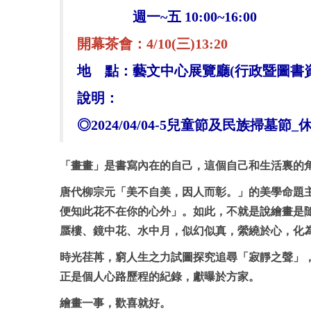
週一
~
五
10:00~16:00
開幕茶會：
4/10(
三
)13:20
地 點：藝文中心展覽廳
(
行政暨圖書
說
明：
◎
2024/04/04-5
兒童節及民族掃墓節
_
「畫畫」是書寫內在的自己，這個自己和生活裏的
唐代柳宗元「美不自美，因人而彰。」的美學命題
便知此花不在你的心外」。如此，不就是說繪畫是
蜃樓、鏡中花、水中月，似幻似真，縈繞於心，化
時光荏苒，窮人生之力試圖探究追尋「寂靜之聲」
正是個人心路歷程的紀錄，獻曝於方家。
繪畫一事，歡喜就好。