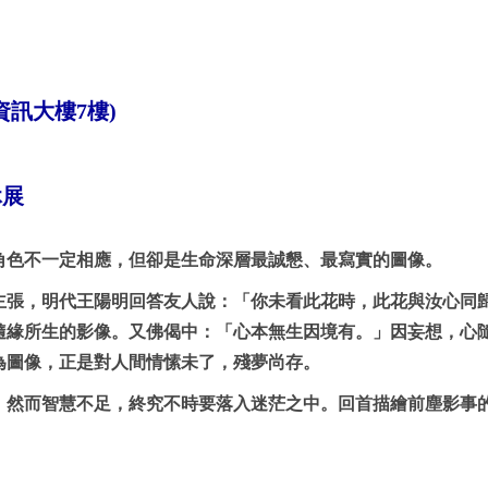
資訊大樓
7
樓
)
休展
角色不一定相應，但卻是生命深層最誠懇、最寫實的圖像。
主張，明代王陽明回答友人說：「你未看此花時，此花與汝心同
隨緣所生的影像。又佛偈中：「心本無生因境有。」因妄想，心
為圖像，正是對人間情愫未了，殘夢尚存。
，然而智慧不足，終究不時要落入迷茫之中。回首描繪前塵影事