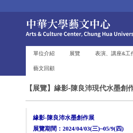
跳
到
主
要
內
容
區
單位介紹
展覽
表演、講座&工
藝文回顧
【展覽】緣影-陳良沛現代水墨創作展 202
緣影
-
陳良沛水墨創作展
展覽期間：
2024/04/03(
三
)~05/9(
四
)