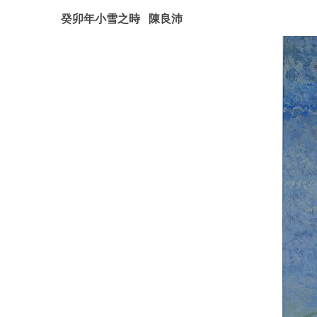
癸卯年小雪之時 陳良沛